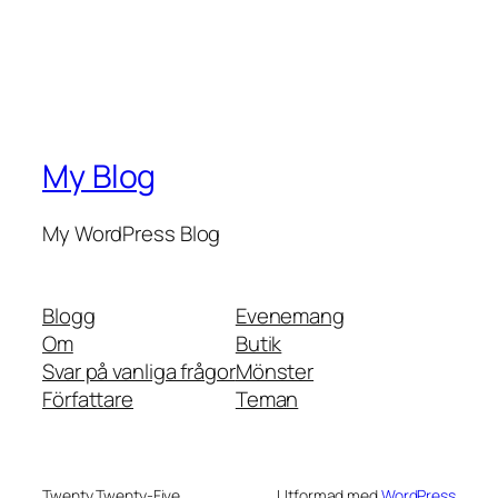
My Blog
My WordPress Blog
Blogg
Evenemang
Om
Butik
Svar på vanliga frågor
Mönster
Författare
Teman
Twenty Twenty-Five
Utformad med
WordPress