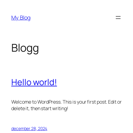
Hoppa
till
My Blog
innehåll
Blogg
Hello world!
Welcome to WordPress. This is your first post. Edit or
delete it, then start writing!
december 28, 2024